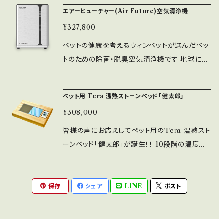
ミン）の入ったケミカルなタイプの２種類があり
エアーヒューチャー(Air Future)空気清浄機
みやすく無味無臭化し商品化しました ペット用
ます。平成13年、薬事法の改正により化学染料
に開発したSea Graceは、ペットの身体に負担
¥327,800
（ジアミン）入りのヘナは、使用が禁止され、ウィ
を与えることなく、安心して与えることができま
ッグ用等に使用される雑貨扱いとなりました。
ペットの健康を考えるウィンペットが選んだペッ
す
しかし今でも化学染料（ジアミン）入りヘナが一
トのための除菌・脱臭空気清浄機です 地球に生
部店舗で使用されているケースもあります。 さ
きる動物の生命の源である「空気」を根本から改
らに粉の色を新鮮に見せるため、あえて緑色の
善し、「呼吸」によって健康を維持できるよう「美
ペット用 Tera 温熱ストーンベッド「健太郎」
タール系色素を混ぜたヘナがインドで流通し、日
しい未来の環境」を作り出します Air Futureの
本市場にも流通することがあります。 こうしたケ
¥308,000
強みは主に「空間除菌ができる」、「吸引式では
ミカルな成分が万が一混入することがないよう、
なくイオンを発生させる『放出式』の空気清浄
皆様の声にお応えしてペット用のTera 温熱スト
当社ではインドの農場まで足を運び選別し、国
機」、「実証実験大手企業製品を大きく引き離す
ーンベッド「健太郎」が誕生！！ 10段階の温度調
内の第三者機関で原料を入荷するたびに必ず検
結果を出せた(ウィルス減少率)」の3点です 昨今
節機能付きなので、ペットの体質に合わせて温度
査を行い製造されている信頼ある日本企業より
では新型コロナウイルスの脅威はもとより、鳥類
を設定することができます。さらに、ヒーター自
仕入れております。 内容量 100g (小型〜中型
や哺乳動物からの新たな感染性ウイルスの危険
体に温度制機能を備えており、設定温度以上の
保存
シェア
LINE
ポスト
犬1〜2回分程度)
性も高まっており、世界でも空気に対する意識が
温度上昇を抑えるため安心です。通電後、熱がム
大きく変わっています Air Futureは、数々の実
ダなく表面に伝わり、素早く昇温する熱効率の良