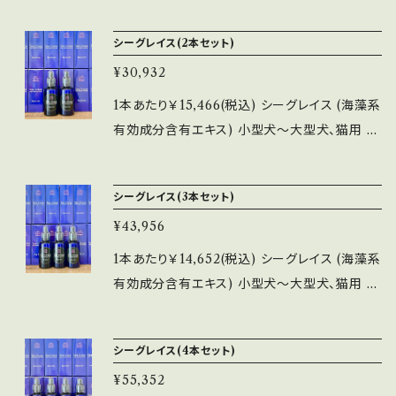
よそ1ヶ月分） Sea Graceは“海の恵み”という
ネーミングにも表されている通り、海藻などに含
シーグレイス(2本セット)
まれる良質なミネラル成分を抽出した栄養価の
¥30,932
高いエキス成分です その中でも、特に動物の生
体にとって欠かせない「ヨウ素」を海藻から摂ろ
1本あたり￥15,466(税込) シーグレイス (海藻系
うとした場合、非常にたくさんの量が必要になり
有効成分含有エキス) 小型犬〜大型犬、猫用 内
ます Sea Graceは吸収しやすいよう「コロイド
容量100ml（小型犬でおよそ1ヶ月分） Sea Gra
化したヨウ素」を更に飲みやすく無味無臭化し商
ceは“海の恵み”というネーミングにも表されて
シーグレイス(3本セット)
品化しました ペット用に開発したSea Grace
いる通り、海藻などに含まれる良質なミネラル成
は、ペットの身体に負担を与えることなく、安心
¥43,956
分を抽出した栄養価の高いエキス成分です その
して与えることができます
中でも、特に動物の生体にとって欠かせない「ヨ
1本あたり￥14,652(税込) シーグレイス (海藻系
ウ素」を海藻から摂ろうとした場合、非常にたく
有効成分含有エキス) 小型犬〜大型犬、猫用 内
さんの量が必要になります Sea Graceは吸収
容量100ml（小型犬でおよそ1ヶ月分） Sea Gra
しやすいよう「コロイド化したヨウ素」を更に飲
ceは“海の恵み”というネーミングにも表されて
シーグレイス(4本セット)
みやすく無味無臭化し商品化しました ペット用
いる通り、海藻などに含まれる良質なミネラル成
に開発したSea Graceは、ペットの身体に負担
¥55,352
分を抽出した栄養価の高いエキス成分です その