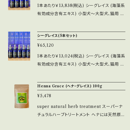
を与えることなく、安心して与えることができま
中でも、特に動物の生体にとって欠かせない「ヨ
1本あたり￥13,838(税込) シーグレイス (海藻系
す
ウ素」を海藻から摂ろうとした場合、非常にたく
有効成分含有エキス) 小型犬〜大型犬、猫用 内
さんの量が必要になります Sea Graceは吸収
容量100ml（小型犬でおよそ1ヶ月分） Sea Gra
しやすいよう「コロイド化したヨウ素」を更に飲
ceは“海の恵み”というネーミングにも表されて
シーグレイス(5本セット)
みやすく無味無臭化し商品化しました ペット用
いる通り、海藻などに含まれる良質なミネラル成
に開発したSea Graceは、ペットの身体に負担
¥65,120
分を抽出した栄養価の高いエキス成分です その
を与えることなく、安心して与えることができま
中でも、特に動物の生体にとって欠かせない「ヨ
1本あたり￥13,024(税込) シーグレイス (海藻系
す
ウ素」を海藻から摂ろうとした場合、非常にたく
有効成分含有エキス) 小型犬〜大型犬、猫用 内
さんの量が必要になります Sea Graceは吸収
容量100ml（小型犬でおよそ1ヶ月分） Sea Gra
しやすいよう「コロイド化したヨウ素」を更に飲
ceは“海の恵み”というネーミングにも表されて
Henna Grace (ヘナ・グレイス) 100g
みやすく無味無臭化し商品化しました ペット用
いる通り、海藻などに含まれる良質なミネラル成
に開発したSea Graceは、ペットの身体に負担
¥5,478
分を抽出した栄養価の高いエキス成分です その
を与えることなく、安心して与えることができま
中でも、特に動物の生体にとって欠かせない「ヨ
super natural herb treatment スーパーナ
す
ウ素」を海藻から摂ろうとした場合、非常にたく
チュラルハーブトリートメント ヘナには天然原料
さんの量が必要になります Sea Graceは吸収
が100％のナチュラルなものと、化学染料（ジア
しやすいよう「コロイド化したヨウ素」を更に飲